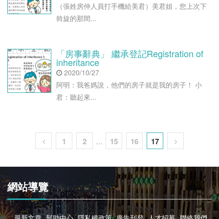
（張姓房仲人員打手機給美君）美君姐，您上次下
斡旋的那間...
「房事辭典」 繼承登記Registration of
inheritance
2020/10/27
阿明：我爸媽說，他們的房子就是我的房子！ 小
君：聽起來...
1
2
15
16
17
…
網站導覽
最新文章
幫助中心
隱私權政策
廣告刊登
人才招募
聯絡我們