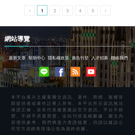
1
2
3
4
5
網站導覽
最新文章
幫助中心
隱私權政策
廣告刊登
人才招募
聯絡我們
本平台展示之建案圖文資訊、著作、商標、版權皆
歸提供者或著作註冊人所有。本平台所示資訊無法
保證正確，並非代表建案建設官方資訊。平台不經
營、不經手房屋買賣。全站刊登規格數據、圖文內
容僅供參考，我們將盡力查證核實，仍請以建設公
司官方或銷售現場公告為最終依據。