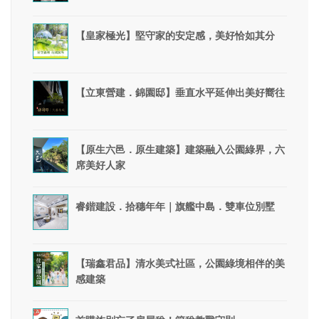
【皇家極光】堅守家的安定感，美好恰如其分
【立東營建．錦園邸】垂直水平延伸出美好嚮往
【原生六邑．原生建築】建築融入公園綠界，六
席美好人家
睿鍇建設．拾穗年年｜旗艦中島．雙車位別墅
【瑞鑫君品】清水美式社區，公園綠境相伴的美
感建築