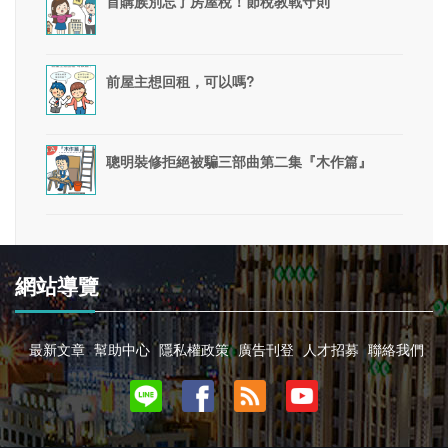
首購族別忘了房屋稅！節稅教戰守則
前屋主想回租，可以嗎?
聰明裝修拒絕被騙三部曲第二集『木作篇』
網站導覽
最新文章
幫助中心
隱私權政策
廣告刊登
人才招募
聯絡我們