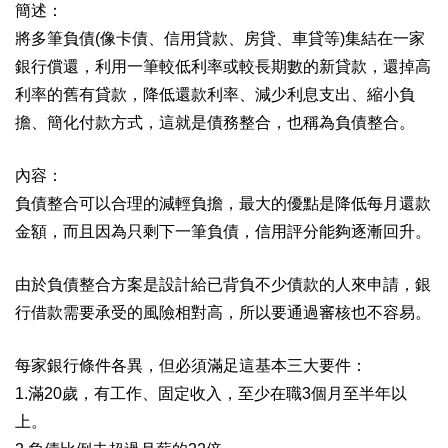
簡述：
將多筆負債
像卡債、信用貸款、房貸、車貸等
集結在一家
(
)
銀行償還，利用一筆較低利率或較長期數的新貸款，還掉高
利率的舊有貸款，降低還款利率、減少利息支出、縮小負
擔、簡化付款方式，這就是債務整合，也稱為負債整合。
內容：
負債整合可以合理的減輕負擔，最大的優點是降低每月還款
金額，而且因為只剩下一筆負債，信用評分能夠逐漸回升。
由於負債整合方案是設計給已背負不少債款的人來申請，銀
行借款需要承受的風險相對高，所以要通過審核也不容易。
每家銀行條件各異，但必須滿足這基本三大要件：
滿
歲，有工作、固定收入，至少在職
個月至半年以
1.
20
3
上。