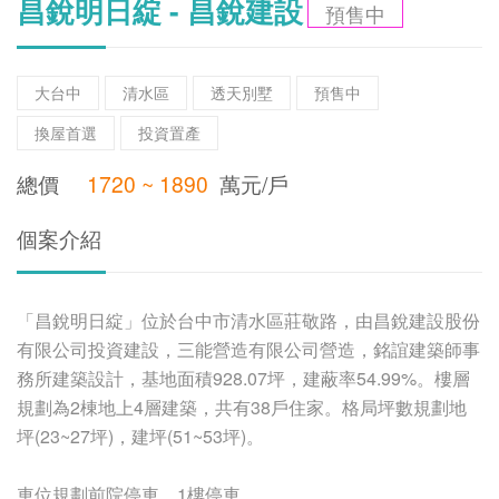
昌銳明日綻 - 昌銳建設
預售中
大台中
清水區
透天別墅
預售中
換屋首選
投資置產
總價
1720 ~ 1890
萬元/戶
個案介紹
「昌銳明日綻」位於台中市清水區莊敬路，由昌銳建設股份
有限公司投資建設，三能營造有限公司營造，銘誼建築師事
務所建築設計，基地面積928.07坪，建蔽率54.99%。樓層
規劃為2棟地上4層建築，共有38戶住家。格局坪數規劃地
坪(23~27坪)，建坪(51~53坪)。
車位規劃前院停車、1樓停車。