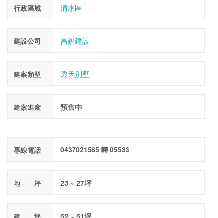
清水區
行政區域
昌銳建設
建設公司
透天別墅
建案類型
預售中
建案進度
0437021585 轉 05533
專線電話
23 ~ 27坪
地 坪
52 ~ 51坪
建 坪