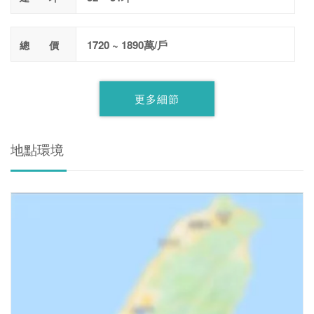
1720 ~ 1890萬/戶
總 價
更多細節
地點環境