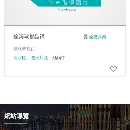
佺築歐都晶鑽
佺築興業
價格未提供
清水區
．
透天店住
．結構中
網站導覽