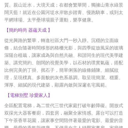
質。親山近水，大境天成；在都會繁華間，獨擁山青水綠景
闊天藍！就近在公園河堤水岸散步踏青、慢跑騎車，或到太
平網球場、太平壘球場親子運動，樂享健康。
【簡約時尚 器蘊天成 】
從光興路的繁華，轉進社區大門一秒入靜。沉穩的立面線
條，結合隨著時間移形的格柵光影，與四季綻放風采的玻璃
深陽台植栽，讓家成為與自然共融、和諧同生的現代美學建
築。講究簡約、朗闊的視覺美學，以石材的璞實氣蘊，搭配
比例完美的丁掛、抿石子，簡單俐落的線條鋪陳、細膩紋
理，呈現樸真、多面貌的灰色系基調。取呈現簡潔、穩重、
渾厚、細膩的現代建築，顯露內斂與深邃名宅風範。
【電梯別墅 珍愛家人】
全區配置電梯，為二世代三世代家庭打破年齡障礙。開放式
双採光大器客餐廚，四套房，融聚全家情感。露台可以打造
下午茶香草花園，讓家事空間陪伴著最愛的電影、最愛的音
樂、最愛的香氛與健康。不僅是女主人紓壓家事房、家庭健