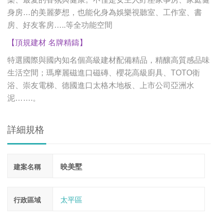
身房
…
的美麗夢想，也能化身為娛樂視聽室、工作室、書
房、好友客房
…..
等全功能空間
【頂規建材 名牌精鑄】
特選國際與國內知名個高級建材配備精品，精釀高質感品味
生活空間；瑪摩麗磁進口磁磚、櫻花高級廚具、TOTO衛
浴、崇友電梯、德國進口太格木地板、上市公司亞洲水
泥
……
.
。
詳細規格
映美墅
建案名稱
太平區
行政區域