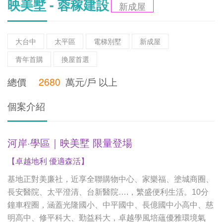
映美墅 - 蓉稼建設
新成屋
大台中
太平區
電梯別墅
新成屋
青年首購
換屋首選
總價
2680
萬元/戶 以上
個案介紹
河岸·學區｜映美墅 限量登場
【卓越地利 優適森活】
基地正對美廉社，近享全聯購物中心、家樂福、塗城商圈、
長安醫院、太平澄清、台新醫院….，繁盛便利生活。10分
鐘車程圈，涵蓋光隆國小、中平國中、長億國中小高中、慈
明高中、修平科大、勤益科大，卓越學風培蘊優雅環境氣