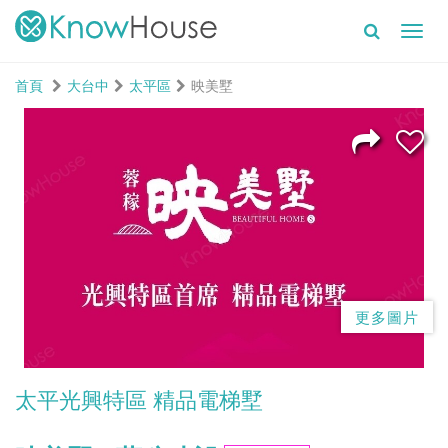
Toggl
navig
首頁
大台中
太平區
映美墅
更多圖片
太平光興特區 精品電梯墅