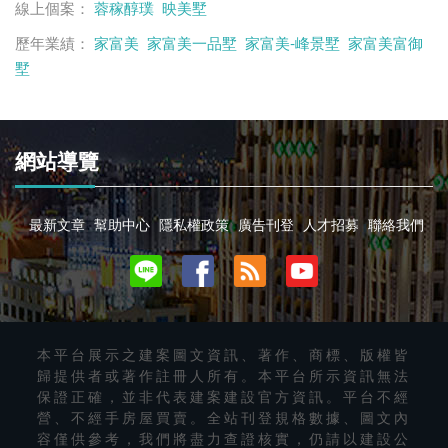
線上個案：
蓉稼醇璞
映美墅
歷年業績：
家富美
家富美一品墅
家富美-峰景墅
家富美富御
墅
網站導覽
最新文章
幫助中心
隱私權政策
廣告刊登
人才招募
聯絡我們
本平台展示之建案圖文資訊、著作、商標、版權皆
歸提供者或著作註冊人所有。本平台所示資訊無法
保證正確，並非代表建案建設官方資訊。平台不經
營、不經手房屋買賣。全站刊登規格數據、圖文內
容僅供參考，我們將盡力查證核實，仍請以建設公