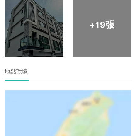
+19張
地點環境