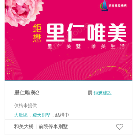
里仁唯美2
鉅懋建設
價格未提供
大肚區
．
透天別墅
．結構中
和美大橋｜前院停車別墅