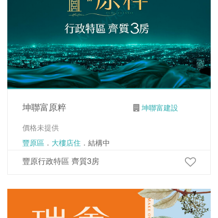
坤聯富原粹
坤聯富建設
價格未提供
豐原區
．
大樓店住
．結構中
豐原行政特區 齊質3房