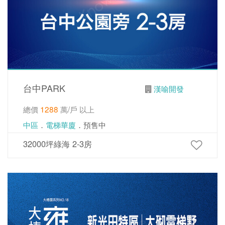
台中PARK
漢喻開發
總價
1288
萬/戶 以上
中區
．
電梯華廈
．預售中
32000坪綠海 2-3房