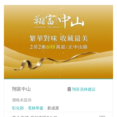
翔富中山
翔富員林建設
價格未提供
彰化縣
．
電梯華廈
．新成屋