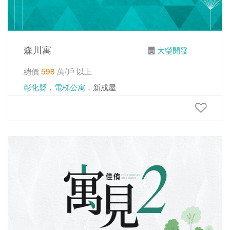
森川寓
大瑩開發
總價
598
萬/戶 以上
彰化縣
．
電梯公寓
．新成屋