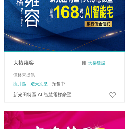
大樁雍容
大樁建設
價格未提供
龍井區
．
透天別墅
．預售中
新光田特區.AI 智慧電梯豪墅