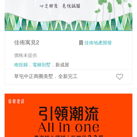
佳侑寓見2
佳侑地產開發
價格未提供
南投縣
．
電梯別墅
．新成屋
草屯中正商圈美墅．全新完工