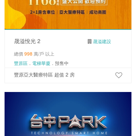
晟溢悅光 2
晟溢建設
總價
998
萬/戶 以上
豐原區
．
電梯華廈
．預售中
豐原亞大醫療特區 超值 2 房