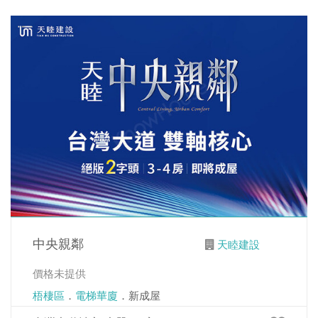
中央親鄰
天睦建設
價格未提供
梧棲區
．
電梯華廈
．新成屋