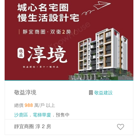
敬益淳境
敬益建設
總價
988
萬/戶 以上
沙鹿區
．
電梯華廈
．預售中
靜宜商圈 淳 2 房