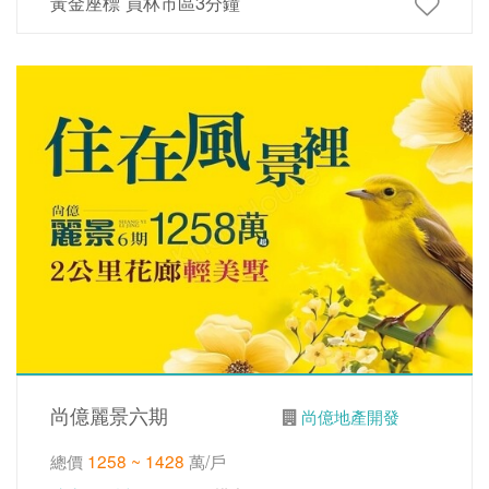
黃金座標 員林市區3分鐘
尚億麗景六期
尚億地產開發
總價
1258 ~ 1428
萬/戶