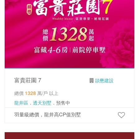
富貴莊園 7
頡懋建設
總價
1328
萬/戶 以上
龍井區
．
透天別墅
．預售中
羽量級總價，龍井高CP值別墅