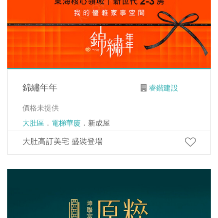
錦繡年年
睿鍇建設
價格未提供
大肚區
．
電梯華廈
．新成屋
大肚高訂美宅 盛裝登場