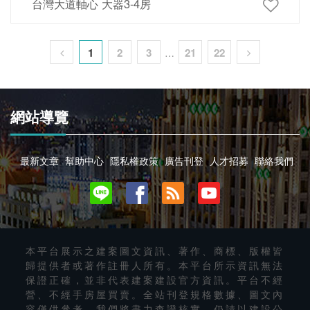
台灣大道軸心 大器3-4房
1
2
3
21
22
…
網站導覽
最新文章
幫助中心
隱私權政策
廣告刊登
人才招募
聯絡我們
本平台展示之建案圖文資訊、著作、商標、版權皆
歸提供者或著作註冊人所有。本平台所示資訊無法
保證正確，並非代表建案建設官方資訊。平台不經
營、不經手房屋買賣。全站刊登規格數據、圖文內
容僅供參考，我們將盡力查證核實，仍請以建設公