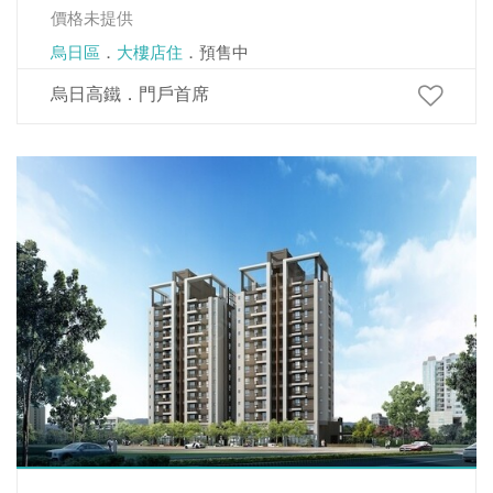
價格未提供
烏日區
．
大樓店住
．預售中
烏日高鐵．門戶首席