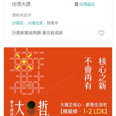
佳瓚大讚
佳瓚建設
價格未提供
沙鹿區
．
大樓住家
．預售中
沙鹿家樂福商圈 樂活薪成家