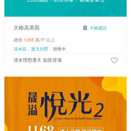
大樁高美苑
大樁建設
總價
1288
萬/戶 以上
清水區
．
透天別墅
．預售中
清水理想透天 如苑登場