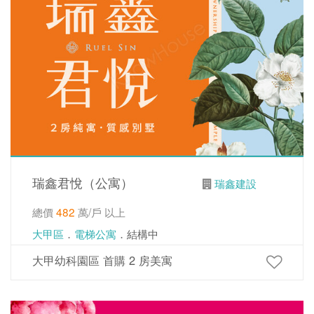
瑞鑫君悅（公寓）
瑞鑫建設
總價
482
萬/戶 以上
大甲區
．
電梯公寓
．結構中
大甲幼科園區 首購 2 房美寓