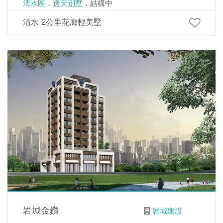
清水區
．
透天別墅
．結構中
清水 2公里花廊輕美墅
岩城金鑽
岩城建設