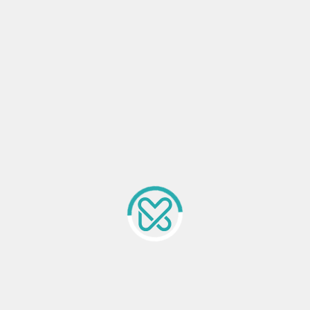
泓瑞恆昕
泓瑞建設
南區
大樓住家
預售中
住： 萬元/戶
0437021585 轉 04897
加入最愛
泓瑞拉拉漾
泓瑞建設
東區
大樓店住