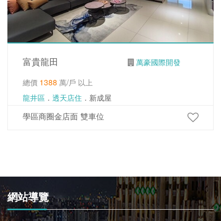
富貴龍田
萬豪國際開發
總價
1388
萬/戶 以上
龍井區
．
透天店住
．新成屋
學區商圈金店面 雙車位
網站導覽