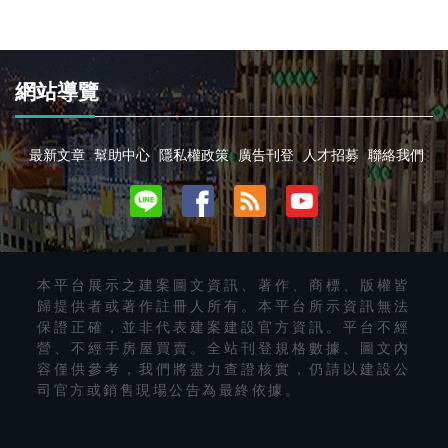
網站導覽
最新文章
幫助中心
隱私權政策
廣告刊登
人才招募
聯絡我們
本平台展示之建案圖文資訊、著作、商標、版權皆
歸提供者或著作註冊人所有。本平台所示資訊無法
保證正確，並非代表建案建設官方資訊。平台不經
營、不經手房屋買賣。全站刊登規格數據、圖文內
容僅供參考，我們將盡力查證核實，仍請以建設公
司官方或銷售現場公告為最終依據。