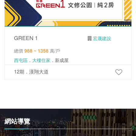
GREEN 1
宏晟建設
總價
988 ~ 1358
萬/戶
西屯區
．
大樓住家
．新成屋
12期．漢翔大道
網站導覽