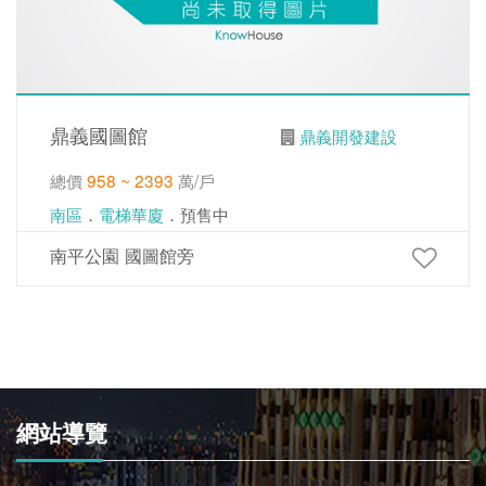
鼎義國圖館
鼎義開發建設
總價
958 ~ 2393
萬/戶
南區
．
電梯華廈
．預售中
南平公園 國圖館旁
網站導覽