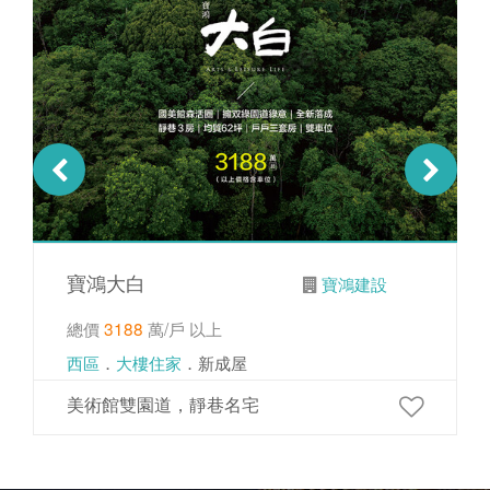
寶鴻大白
寶鴻建設
總價
3188
萬/戶 以上
西區
．
大樓住家
．新成屋
美術館雙園道，靜巷名宅