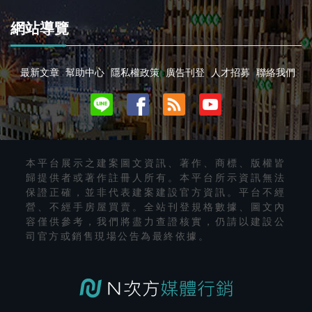
網站導覽
最新文章
幫助中心
隱私權政策
廣告刊登
人才招募
聯絡我們
本平台展示之建案圖文資訊、著作、商標、版權皆
歸提供者或著作註冊人所有。本平台所示資訊無法
保證正確，並非代表建案建設官方資訊。平台不經
營、不經手房屋買賣。全站刊登規格數據、圖文內
容僅供參考，我們將盡力查證核實，仍請以建設公
司官方或銷售現場公告為最終依據。