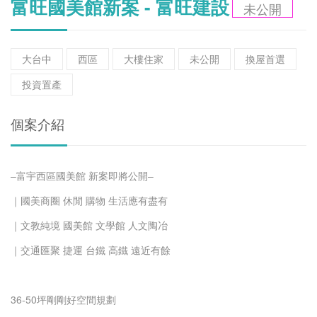
富旺國美館新案 - 富旺建設
未公開
大台中
西區
大樓住家
未公開
換屋首選
投資置產
個案介紹
–富宇西區國美館 新案即將公開–
｜國美商圈 休閒 購物 生活應有盡有
｜文教純境 國美館 文學館 人文陶冶
｜交通匯聚 捷運 台鐵 高鐵 遠近有餘
36-50坪剛剛好空間規劃