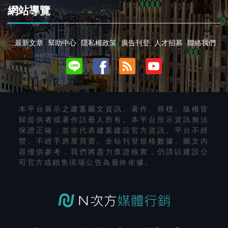
網站導覽
最新文章
幫助中心
隱私權政策
廣告刊登
人才招募
聯絡我們
本平台展示之建案圖文資訊、著作、商標、版權皆
歸提供者或著作註冊人所有。本平台所示資訊無法
保證正確，並非代表建案建設官方資訊。平台不經
營、不經手房屋買賣。全站刊登規格數據、圖文內
容僅供參考，我們將盡力查證核實，仍請以建設公
司官方或銷售現場公告為最終依據。