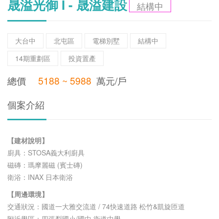
晟溢光御 I - 晟溢建設
結構中
大台中
北屯區
電梯別墅
結構中
14期重劃區
投資置產
總價
5188 ~ 5988
萬元/戶
個案介紹
【建材說明】
廚具：STOSA義大利廚具
磁磚：瑪摩麗磁 (賓士磚)
衛浴：INAX 日本衛浴
【周邊環境】
交通狀況：國道一大雅交流道 / 74快速道路 松竹&凱旋匝道
附近學區：四張犁國小/國中,衛道中學