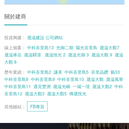
關於建商
投資興建：
晟溢建設
公司網站
線上個案：
中科峇里島13
光御二期
陽光峇里島
晟溢大觀7
晟溢琢岳
晟溢驛湛
晟溢悅光 2
晟溢光御 3
晟溢大觀 9
晟溢
大觀 8
歷年業績：
中科峇里島2
謙美
中科峇里島5
峇里晶鑽
藝33
中科峇里島8
中科峇里島9
中科峇里島10
晟溢大觀
晟溢風華
中科峇里島11
遇見豐洲
晟溢光嶼
一城一境
晟溢大觀2
中科
峇里島12
晟溢大觀3
晟溢大觀5
傳晟悅光
其他鏈結：
FB專頁