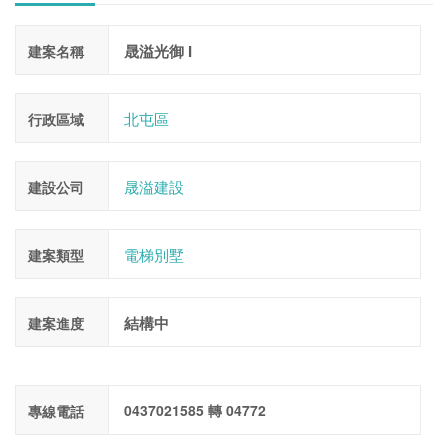
晟溢光御 I
建案名稱
北屯區
行政區域
晟溢建設
建設公司
電梯別墅
建案類型
結構中
建案進度
0437021585 轉 04772
專線電話