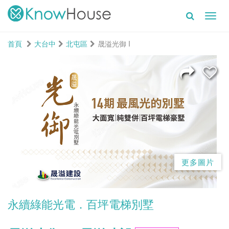
Toggl
navig
首頁
大台中
北屯區
晟溢光御 I
更多圖片
永續綠能光電．百坪電梯別墅