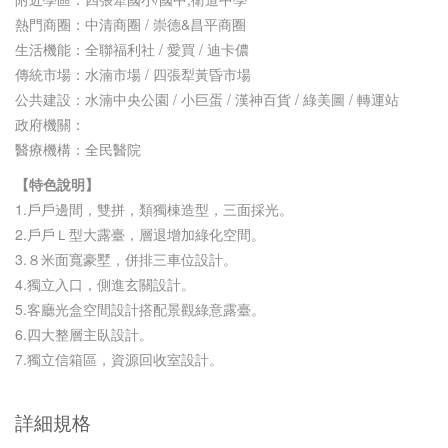
熱門商圈：中清商圈 / 崇德&昌平商圈
生活機能：全聯福利社 / 愛買 / 迪卡儂
傳統市場：水湳市場 / 四張犁黃昏市場
公共建設：水湳中央公園 / 小巨蛋 / 漢神百貨 / 綠美圖 / 轉運站
政府機關：
醫療機構：全民醫院
【特色說明】
1.戶戶邊間，雙拼，類獨棟造型，三面採光。
2.戶戶Ｌ型大露臺，層退增加綠化空間。
3.８米面寬豪墅，併排三車位設計。
4.獨立入口，側進玄關設計。
5.客廳光盒空間設計搭配景觀綠意露臺。
6.四大整層主臥設計。
7.獨立信箱區，資源回收室設計。
詳細規格